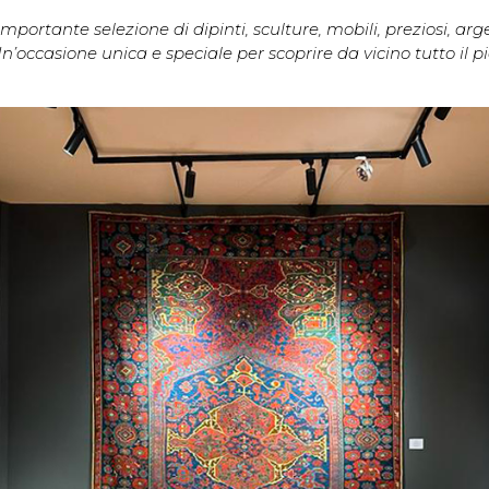
rtante selezione di dipinti, sculture, mobili, preziosi, argen
 Un’occasione unica e speciale per scoprire da vicino tutto i