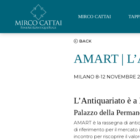
MIRCO CATTAI
TAPP
NAVIGAZIONE PRINCIPALE
Vai al contenuto
BACK
AMART | L
MILANO 8-12 NOVEMBRE 2
L’Antiquariato è a
Palazzo della Perman
AMART è la rassegna di anti
di riferimento per il mercato
incontro per riscoprire il valo