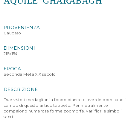
AQUILE’ GHARABAGH
PROVENIENZA
Caucaso
DIMENSIONI
215x154
EPOCA
Seconda Metà XIX secolo
DESCRIZIONE
Due vistosi medaglioni a fondo bianco e bverde dominano il
campo di questo antico tappeto. Perimetralmente
compaiono numerose forme zoomorfe, vari fiori e simboli
sacri.