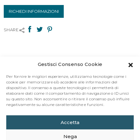
RICHIEDI INFORMAZIONI
SHARE
Gestisci Consenso Cookie
Per fornire le migliori esperienze, utilizziamo tecnologie come i
cookie per memorizzare e/o accedere alle informazioni del
dispositivo. Il consenso a queste tecnologie ci permetterà di
elaborare dati come il comportamento di navigazione o ID unici
su questo sito. Non acconsentire o ritirare il consenso può influire
negativamente su alcune caratteristiche e funzioni.
Accetta
Mirco Cattai - Via Manzoni, 12 - 20121 Milano | T/F: +39 02
76008959 | Mob: +39 348 2720507 | Email:
Nega
info@mircocattai.com